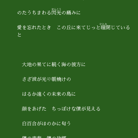
せんこう
のたうちまわる
閃光
の痛みに
ひとみ
愛を忘れたとき この丘に来てじっと
瞳
閉じている
と
大地の果てに続く海の彼方に
さざ波が光り朝焼けの
はるか遠くの未来の島に
顔をあげた ちっぽけな僕が見える
白百合がほのかに匂う