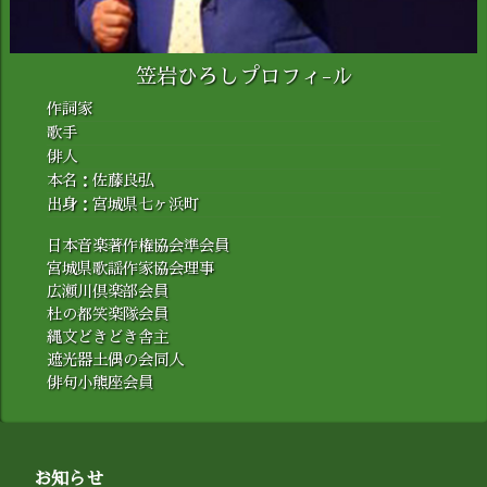
笠岩ひろしプロフィ-ル
作詞家
歌手
俳人
本名：佐藤良弘
出身：宮城県七ヶ浜町
日本音楽著作権協会準会員
宮城県歌謡作家協会理事
広瀬川倶楽部会員
杜の都笑楽隊会員
縄文どきどき舎主
遮光器土偶の会同人
俳句小熊座会員
お知らせ