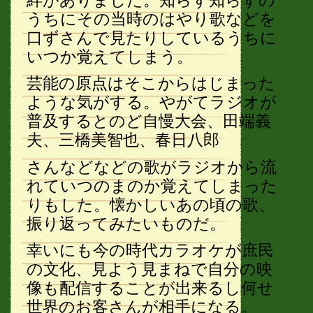
うちにその当時のはやり歌などを
口ずさんで見たりしているうちに
いつか覚えてしまう。
芸能の原点はそこからはじまった
ような気がする。やがてラジオが
普及するとのど自慢大会、田端義
夫、三橋美智也、春日八郎
さんなどなどの歌がラジオから流
れていつのまのか覚えてしまった
りもした。懐かしいあの頃の歌、
振り返ってみたいものだ。
幸いにも今の時代カラオケが庶民
の文化、見よう見まねで自分の映
像も配信することが出来るし何せ
世界のお客さんが相手になる。