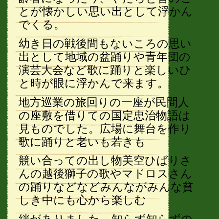
とが懐かしい思い出として浮かん
でくる。
幼き日の戦後間もないころの思い
出として地域の盆踊りや青年団の
演芸大会など歌に踊りと楽しいひ
と時が眼に浮かんで来ます。
地方巡業の旅回りの一座が民間人
の座敷を借りての国定忠治物語は
見ものでした。広場に舞台を作り
歌に踊りと老いも若きも
競い合っての出し物美空ひばりさ
んの越後獅子の歌やマドロスさん
の踊りなどなどみんながみんな貧
しき中にも心から楽しむ
絆がありました。知らず知らずの