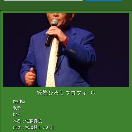
笠岩ひろしプロフィ-ル
作詞家
歌手
俳人
本名：佐藤良弘
出身：宮城県七ヶ浜町