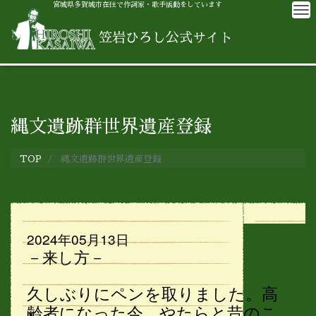
宮城県多賀城市在住で作詞家・歌手活動をしています
M
笠岩ひろし公式サイト
縄文遺跡群世界遺産登録
TOP
縄文遺跡群世界遺産登録
2024年05月13日
－来し方－
久しぶりにペンを取りました。高
齢者になった今、やたらと昔のこ