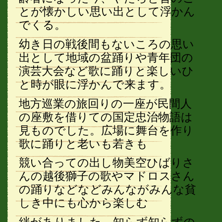
とが懐かしい思い出として浮かん
でくる。
幼き日の戦後間もないころの思い
出として地域の盆踊りや青年団の
演芸大会など歌に踊りと楽しいひ
と時が眼に浮かんで来ます。
地方巡業の旅回りの一座が民間人
の座敷を借りての国定忠治物語は
見ものでした。広場に舞台を作り
歌に踊りと老いも若きも
競い合っての出し物美空ひばりさ
んの越後獅子の歌やマドロスさん
の踊りなどなどみんながみんな貧
しき中にも心から楽しむ
絆がありました。知らず知らずの