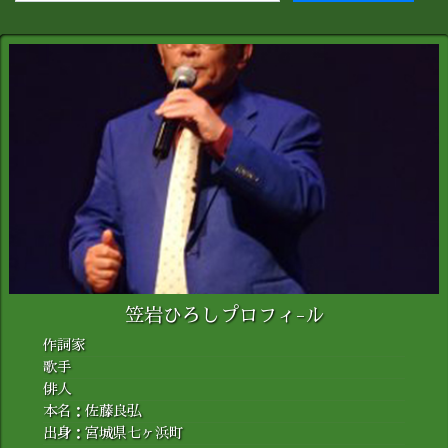
笠岩ひろしプロフィ-ル
作詞家
歌手
俳人
本名：佐藤良弘
出身：宮城県七ヶ浜町