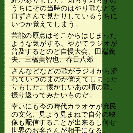
うちにその当時のはやり歌などを
口ずさんで見たりしているうちに
いつか覚えてしまう。
芸能の原点はそこからはじまった
ような気がする。やがてラジオが
普及するとのど自慢大会、田端義
夫、三橋美智也、春日八郎
さんなどなどの歌がラジオから流
れていつのまのか覚えてしまった
りもした。懐かしいあの頃の歌、
振り返ってみたいものだ。
幸いにも今の時代カラオケが庶民
の文化、見よう見まねで自分の映
像も配信することが出来るし何せ
世界のお客さんが相手になる。