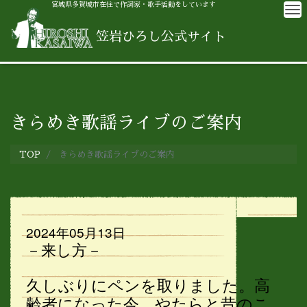
宮城県多賀城市在住で作詞家・歌手活動をしています
M
笠岩ひろし公式サイト
きらめき歌謡ライブのご案内
TOP
きらめき歌謡ライブのご案内
2024年05月13日
－来し方－
久しぶりにペンを取りました。高
齢者になった今、やたらと昔のこ