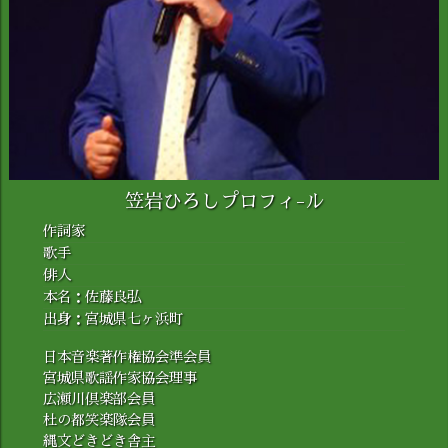
笠岩ひろしプロフィ-ル
作詞家
歌手
俳人
本名：佐藤良弘
出身：宮城県七ヶ浜町
日本音楽著作権協会準会員
宮城県歌謡作家協会理事
広瀬川倶楽部会員
杜の都笑楽隊会員
縄文どきどき舎主